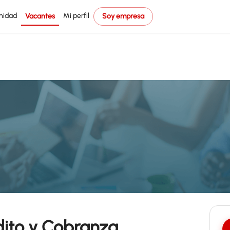
nidad
Mi perfil
Vacantes
Soy empresa
dito y Cobranza