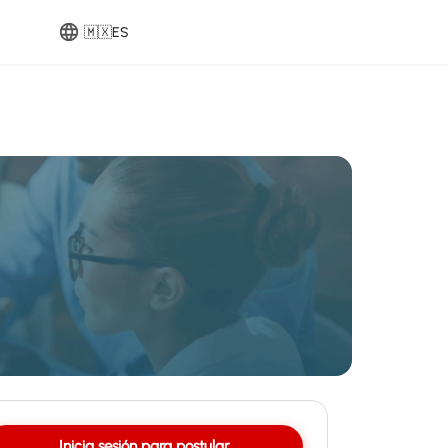
🇲🇽
ES
Inicia sesión para postular