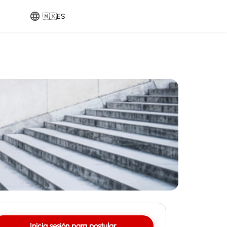
🇲🇽
ES
Inicia sesión para postular