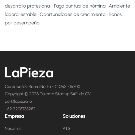
desarrollo profesional • Pago puntual de nómina • Ambiente
laboral estable • Oportunidades de crecimiento • Bonos
por desempeño
Cordoba 95, Roma Norte - CDMX, 06700
Copyright © 2026 Talento Startup SAPI de CV
pol@lapieza.io
+52 2208733282
Empresa
Soluciones
Nosotros
ATS