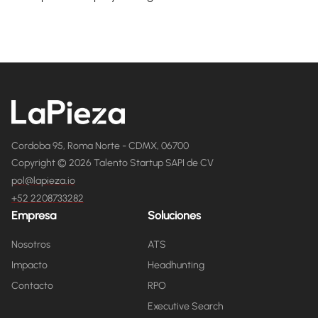
Cordoba 95, Roma Norte - CDMX, 06700
Copyright © 2026 Talento Startup SAPI de CV
pol@lapieza.io
+52 2208733282
Empresa
Soluciones
Nosotros
ATS
Impacto
Headhunting
Contacto
RPO
Executive Search