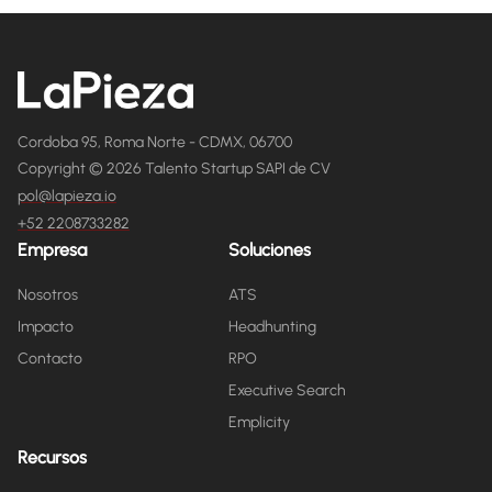
Cordoba 95, Roma Norte - CDMX, 06700
Copyright © 2026 Talento Startup SAPI de CV
pol@lapieza.io
+52 2208733282
Empresa
Soluciones
Nosotros
ATS
Impacto
Headhunting
Contacto
RPO
Executive Search
Emplicity
Recursos