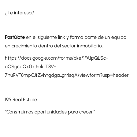
¿Te interesa?
Postúlate
en el siguiente link y forma parte de un equipo
en crecimiento dentro del sector inmobiliario.
https://docs.google.com/forms/d/e/1FAIpQLSc-
oOSgcpQx0xJmkrT8V-
7nuRVF8mpCJtZvhYgdgaLgrrlsqA/viewform?usp=header
195 Real Estate
“Construimos oportunidades para crecer.”