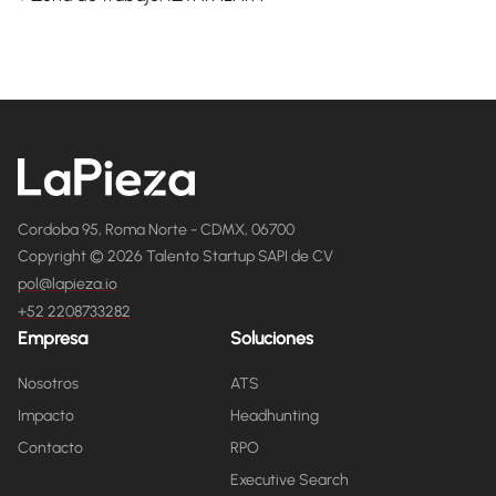
Cordoba 95, Roma Norte - CDMX, 06700
Copyright © 2026 Talento Startup SAPI de CV
pol@lapieza.io
+52 2208733282
Empresa
Soluciones
Nosotros
ATS
Impacto
Headhunting
Contacto
RPO
Executive Search