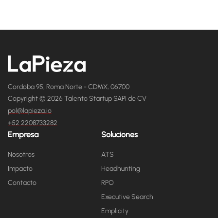
Cordoba 95, Roma Norte - CDMX, 06700
Copyright © 2026 Talento Startup SAPI de CV
pol@lapieza.io
+52 2208733282
Empresa
Soluciones
Nosotros
ATS
Impacto
Headhunting
Contacto
RPO
Executive Search
Emplicity