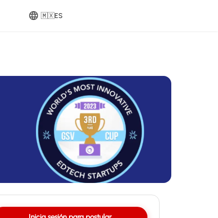
🇲🇽
ES
Inicia sesión para postular