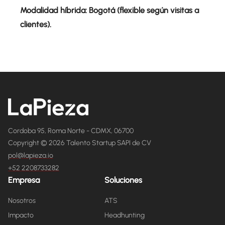
Modalidad híbrida: Bogotá (flexible según visitas a
clientes).
Cordoba 95, Roma Norte - CDMX, 06700
Copyright © 2026 Talento Startup SAPI de CV
pol@lapieza.io
+52 2208733282
Empresa
Soluciones
Nosotros
ATS
Impacto
Headhunting