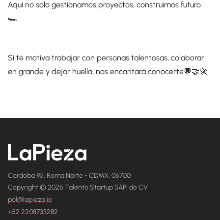
Aquí no solo gestionamos proyectos, construimos futuro
🏎️
Si te motiva trabajar con personas talentosas, colaborar
en grande y dejar huella, nos encantará conocerte💬🤝🚀
Cordoba 95, Roma Norte - CDMX, 06700
Copyright © 2026 Talento Startup SAPI de CV
pol@lapieza.io
+52 2208733282