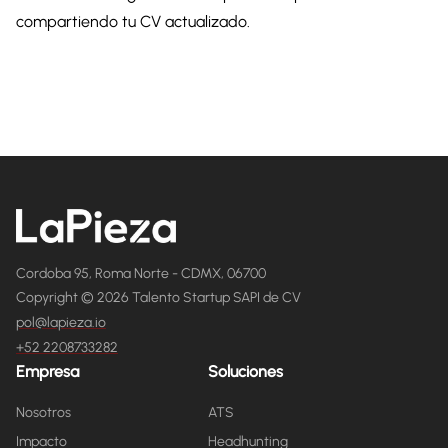
compartiendo tu CV actualizado.
Cordoba 95, Roma Norte - CDMX, 06700
Copyright © 2026 Talento Startup SAPI de CV
pol@lapieza.io
+52 2208733282
Empresa
Soluciones
Nosotros
ATS
Impacto
Headhunting