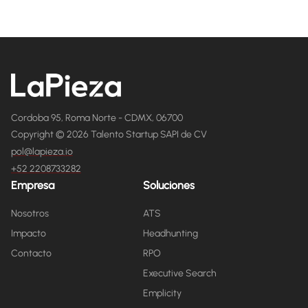
Cordoba 95, Roma Norte - CDMX, 06700
Copyright © 2026 Talento Startup SAPI de CV
pol@lapieza.io
+52 2208733282
Empresa
Soluciones
Nosotros
ATS
Impacto
Headhunting
Contacto
RPO
Executive Search
Emplicity