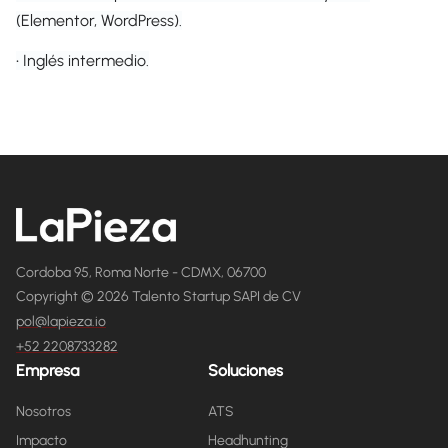
(Elementor, WordPress).
• Inglés intermedio.
Cordoba 95, Roma Norte - CDMX, 06700
Copyright © 2026 Talento Startup SAPI de CV
pol@lapieza.io
+52 2208733282
Empresa
Soluciones
Nosotros
ATS
Impacto
Headhunting