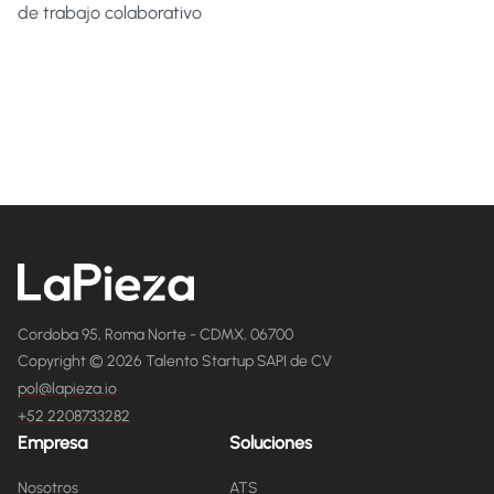
de trabajo colaborativo
Cordoba 95, Roma Norte - CDMX, 06700
Copyright © 2026 Talento Startup SAPI de CV
pol@lapieza.io
+52 2208733282
Empresa
Soluciones
Nosotros
ATS