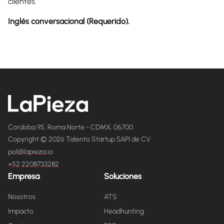
clientes.
Inglés conversacional (Requerido).
Cordoba 95, Roma Norte - CDMX, 06700
Copyright © 2026 Talento Startup SAPI de CV
pol@lapieza.io
+52 2208733282
Empresa
Soluciones
Nosotros
ATS
Impacto
Headhunting