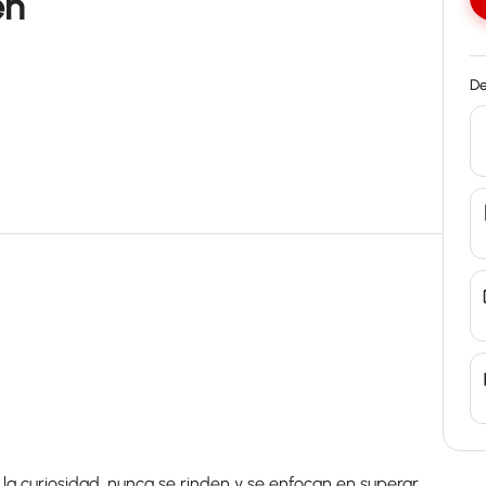
én
De
a curiosidad, nunca se rinden y se enfocan en superar