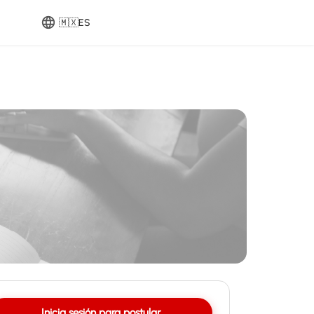
🇲🇽
ES
Inicia sesión para postular