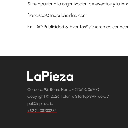
Si te apasiona la organización de eventos y la in
francisco@taopublicidad.com
En TAO Publicidad & Eventos® ¡Queremos conocer
Cordoba 95, Roma Norte - CDMX, 06700
Copyright © 2026 Talento Startup SAPI de CV
pol@lapieza.io
+52 2208733282