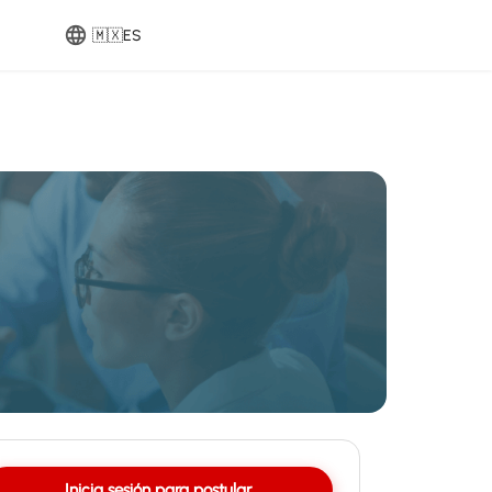
🇲🇽
ES
Inicia sesión para postular