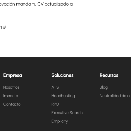
novación manda tu CV actualizado a:
te!
Empresa
Soluciones
Recursos
Nosotros
ATS
Blog
Impacto
Headhunting
Neutralidad de c
Contacto
RPO
Executive Search
Emplicity