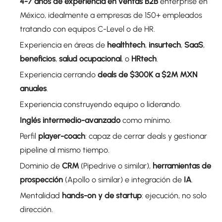
4-7 años de experiencia en ventas B2B
enterprise en
México, idealmente a empresas de 150+ empleados
tratando con equipos C-Level o de HR.
Experiencia en áreas de
healthtech
,
insurtech
,
SaaS
,
beneficios
,
salud ocupacional
, o
HRtech
.
Experiencia cerrando
deals de $300K a $2M MXN
anuales
.
Experiencia construyendo equipo o liderando.
Inglés intermedio-avanzado
como mínimo.
Perfil
player-coach
: capaz de cerrar deals y gestionar
pipeline al mismo tiempo.
Dominio de
CRM
(Pipedrive o similar),
herramientas de
prospección
(Apollo o similar) e integración de
IA
.
Mentalidad
hands-on y de startup
: ejecución, no solo
dirección.