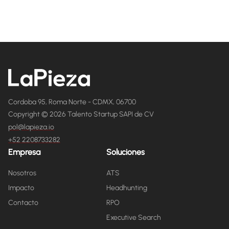
Cordoba 95, Roma Norte - CDMX, 06700
Copyright © 2026 Talento Startup SAPI de CV
pol@lapieza.io
+52 2208733282
Empresa
Soluciones
Nosotros
ATS
Impacto
Headhunting
Contacto
RPO
Executive Search