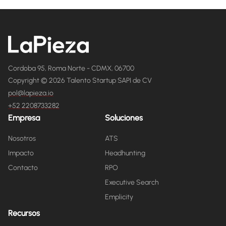
Cordoba 95, Roma Norte - CDMX, 06700
Copyright © 2026 Talento Startup SAPI de CV
pol@lapieza.io
+52 2208733282
Empresa
Soluciones
Nosotros
ATS
Impacto
Headhunting
Contacto
RPO
Executive Search
Emplicity
Recursos