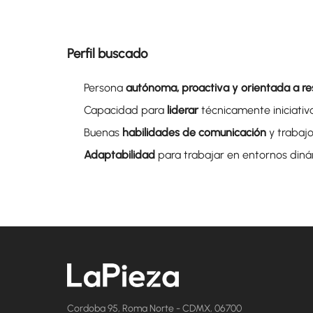
Perfil buscado
Persona
autónoma, proactiva y orientada a re
Capacidad para
liderar
técnicamente iniciativ
Buenas
habilidades de comunicación
y trabaj
Adaptabilidad
para trabajar en entornos diná
Cordoba 95, Roma Norte - CDMX, 06700