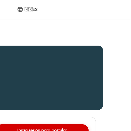
🇲🇽
ES
Inicia sesión para postular