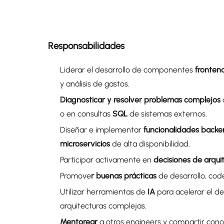
Responsabilidades
Liderar el desarrollo de componentes
fronten
y análisis de gastos.
Diagnosticar y resolver problemas complejos
o en consultas
SQL
de sistemas externos.
Diseñar e implementar
funcionalidades back
microservicios
de alta disponibilidad.
Participar activamente en
decisiones de arqui
Promove
r buenas prácticas
de desarrollo, cod
Utilizar herramientas de
IA
para acelerar el d
arquitecturas complejas.
Mentorear
a otros engineers y compartir cono