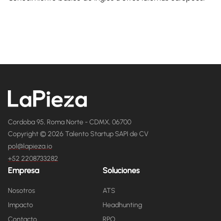
Cordoba 95, Roma Norte - CDMX, 06700
Copyright © 2026 Talento Startup SAPI de CV
pol@lapieza.io
+52 2208733282
Empresa
Soluciones
Nosotros
ATS
Impacto
Headhunting
Contacto
RPO