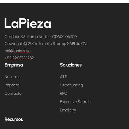
Cordoba 95, Roma Norte - CDMX, 06700
Copyright © 2026 Talento Startup SAPI de CV
pol@lapieza.io
+52 2208733282
Empresa
Soluciones
Nosotros
ATS
Impacto
Headhunting
Contacto
RPO
Executive Search
Emplicity
Recursos