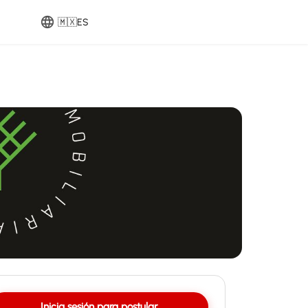
🇲🇽
ES
Inicia sesión para postular