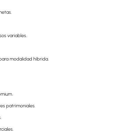
metas.
sos variables.
 para modalidad híbrida.
remium.
res patrimoniales.
.
ciales.