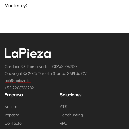
Monterrey)
Cordoba 95, Roma Norte - CDMX, 06700
Copyright © 2026 Talento Startup SAPI de CV
pol@lapieza.io
+52 2208733282
Empresa
Soluciones
Nosotros
ATS
Impacto
Headhunting
Contacto
RPO