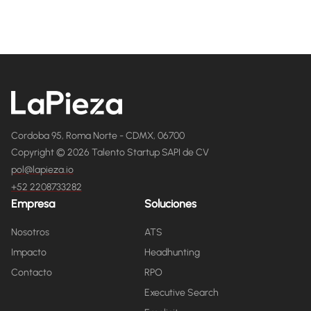
Cordoba 95, Roma Norte - CDMX, 06700
Copyright © 2026 Talento Startup SAPI de CV
pol@lapieza.io
+52 2208733282
Empresa
Soluciones
Nosotros
ATS
Impacto
Headhunting
Contacto
RPO
Executive Search