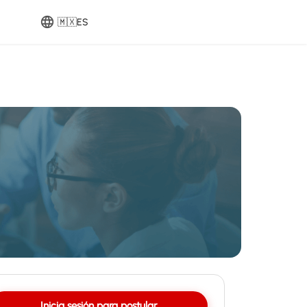
🇲🇽
ES
Inicia sesión para postular