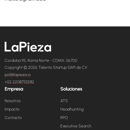
Cordoba 95, Roma Norte - CDMX, 06700
Copyright © 2026 Talento Startup SAPI de CV
pol@lapieza.io
+52 2208733282
Empresa
Soluciones
Nosotros
ATS
Impacto
Headhunting
Contacto
RPO
Executive Search