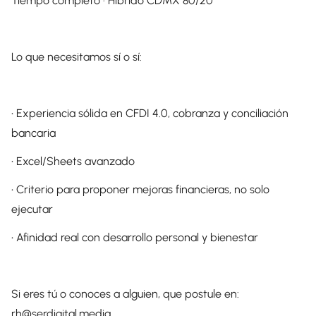
Tiempo completo · Híbrido CDMX 80/20
Lo que necesitamos sí o sí:
•⁠ ⁠Experiencia sólida en CFDI 4.0, cobranza y conciliación
bancaria
•⁠ ⁠Excel/Sheets avanzado
•⁠ ⁠Criterio para proponer mejoras financieras, no solo
ejecutar
•⁠ ⁠Afinidad real con desarrollo personal y bienestar
Si eres tú o conoces a alguien, que postule en:
rh@serdigital.media