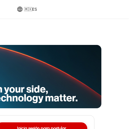
🇲🇽
ES
Inicia sesión para postular