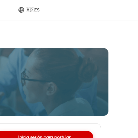
🇲🇽
ES
Inicia sesión para postular