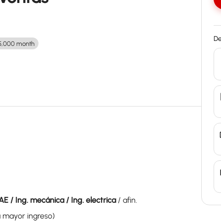
De
5,000 month
LAE / Ing. mecánica / Ing. electrica
/ afin.
a mayor ingreso)