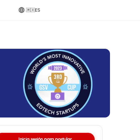
🇲🇽
ES
Inicia sesión para postular