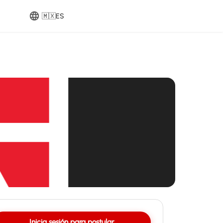
🇲🇽
ES
Inicia sesión para postular