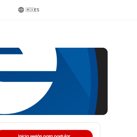
🇲🇽
ES
Inicia sesión para postular