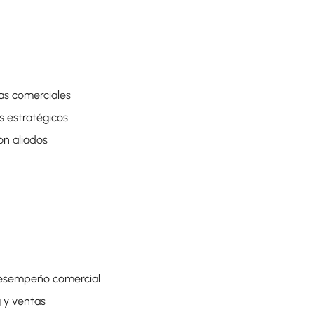
zas comerciales
s estratégicos
on aliados
desempeño comercial
g y ventas