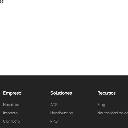
es
Empresa
Soluciones
Recursos
Nosotros
ATS
Blog
Impacto
Headhunting
Neutralidad de c
Contacto
RPO