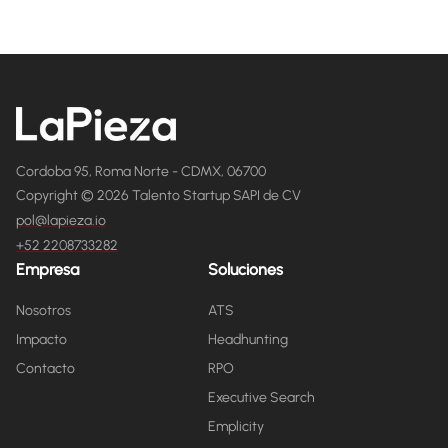
Cordoba 95, Roma Norte - CDMX, 06700
Copyright © 2026 Talento Startup SAPI de CV
pol@lapieza.io
+52 2208733282
Empresa
Soluciones
Nosotros
ATS
Impacto
Headhunting
Contacto
RPO
Executive Search
Emplicity