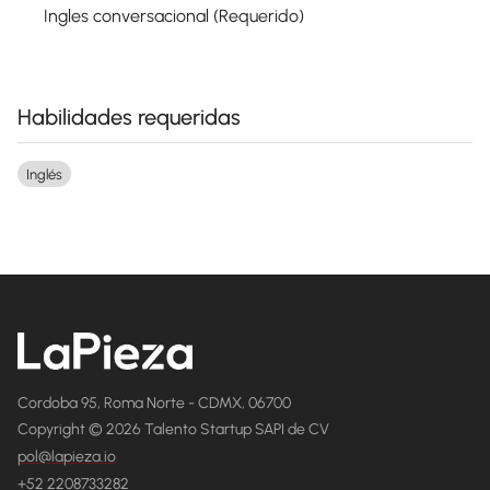
Ingles conversacional (Requerido)
Habilidades requeridas
Inglés
Cordoba 95, Roma Norte - CDMX, 06700
Copyright © 2026 Talento Startup SAPI de CV
pol@lapieza.io
+52 2208733282