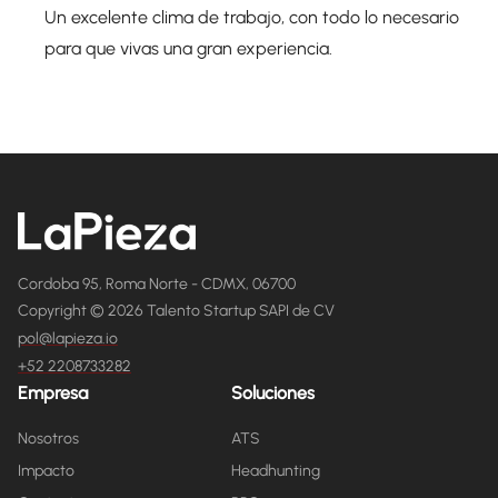
Un excelente clima de trabajo, con todo lo necesario
para que vivas una gran experiencia.
Cordoba 95, Roma Norte - CDMX, 06700
Copyright © 2026 Talento Startup SAPI de CV
pol@lapieza.io
+52 2208733282
Empresa
Soluciones
Nosotros
ATS
Impacto
Headhunting