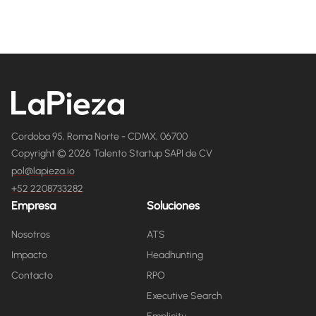
Cordoba 95, Roma Norte - CDMX, 06700
Copyright © 2026 Talento Startup SAPI de CV
pol@lapieza.io
+52 2208733282
Empresa
Soluciones
Nosotros
ATS
Impacto
Headhunting
Contacto
RPO
Executive Search