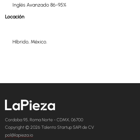
Inglés Avanzado 86-95%
Locación
Híbrido, México.
Cordoba 95, Roma Norte - CDMX, 06700
Copyright © 2026 Talento Startup SAPI de CV
pol@lapieza.io