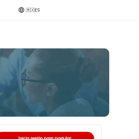
🇲🇽
ES
Inicia sesión para postular