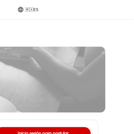
🇲🇽
ES
Inicia sesión para postular