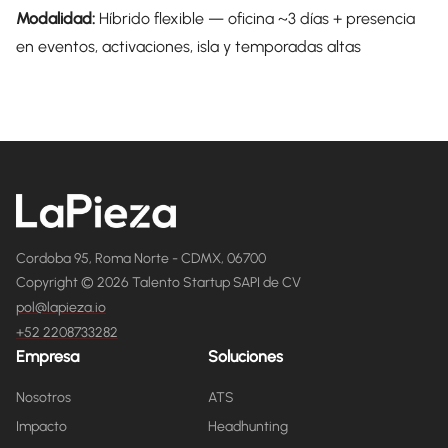
Modalidad:
Híbrido flexible — oficina ~3 días + presencia
en eventos, activaciones, isla y temporadas altas
Cordoba 95, Roma Norte - CDMX, 06700
Copyright © 2026 Talento Startup SAPI de CV
pol@lapieza.io
+52 2208733282
Empresa
Soluciones
Nosotros
ATS
Impacto
Headhunting